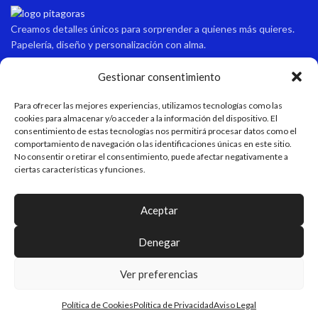
Creamos detalles únicos para sorprender a quienes más quieres.
Papelería, diseño y personalización con alma.
Gestionar consentimiento
Contacto
Para ofrecer las mejores experiencias, utilizamos tecnologías como las
cookies para almacenar y/o acceder a la información del dispositivo. El
Dirección
consentimiento de estas tecnologías nos permitirá procesar datos como el
Avda sabinal 34, local 10 Roquetas de mar, Almería, España.
comportamiento de navegación o las identificaciones únicas en este sitio.
No consentir o retirar el consentimiento, puede afectar negativamente a
ciertas características y funciones.
Email
pitagoraspapeleria@hotmail.com
Aceptar
Teléfono
+34 611 55 82 77
Denegar
Horario de apertura
Ver preferencias
Verano: 9:15-13:45/17:00-21:00 Invierno: 9:15-13:45/16:30-20:30
Política de Cookies
Política de Privacidad
Aviso Legal