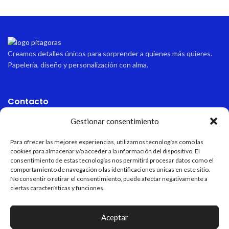
Creamos detalles únicos para sorprender a quienes más quieres.
Papelería, diseño y personalización con alma.
Contacto
Gestionar consentimiento
Dirección
Avda sabinal 34, local 10 Roquetas de mar, Almería, España.
Para ofrecer las mejores experiencias, utilizamos tecnologías como las
cookies para almacenar y/o acceder a la información del dispositivo. El
Email
consentimiento de estas tecnologías nos permitirá procesar datos como el
pitagoraspapeleria@hotmail.com
comportamiento de navegación o las identificaciones únicas en este sitio.
No consentir o retirar el consentimiento, puede afectar negativamente a
ciertas características y funciones.
Teléfono
+34 611 55 82 77
Aceptar
Horario de apertura