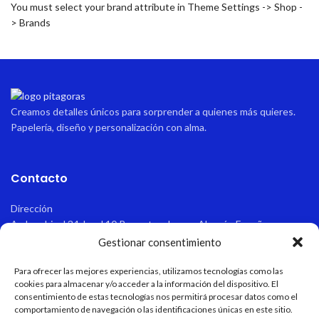
You must select your brand attribute in Theme Settings -> Shop -
> Brands
Creamos detalles únicos para sorprender a quienes más quieres.
Papelería, diseño y personalización con alma.
Contacto
Dirección
Avda sabinal 34, local 10 Roquetas de mar, Almería, España.
Gestionar consentimiento
Email
pitagoraspapeleria@hotmail.com
Para ofrecer las mejores experiencias, utilizamos tecnologías como las
cookies para almacenar y/o acceder a la información del dispositivo. El
consentimiento de estas tecnologías nos permitirá procesar datos como el
Teléfono
comportamiento de navegación o las identificaciones únicas en este sitio.
+34 611 55 82 77