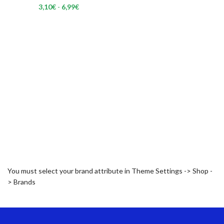
Rango
3,10
€
-
6,99
€
de
precios:
desde
3,10€
hasta
6,99€
You must select your brand attribute in Theme Settings -> Shop -
> Brands