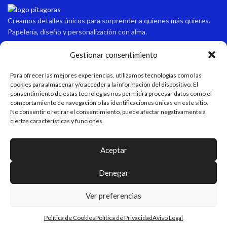
Creamos detalles únicos para sorprender a quienes más quieres.
Papelería, diseño y personalización con alma.
Gestionar consentimiento
Contacto
Para ofrecer las mejores experiencias, utilizamos tecnologías como las
cookies para almacenar y/o acceder a la información del dispositivo. El
Dirección
consentimiento de estas tecnologías nos permitirá procesar datos como el
Avda sabinal 34, local 10 Roquetas de mar, Almería, España.
comportamiento de navegación o las identificaciones únicas en este sitio.
No consentir o retirar el consentimiento, puede afectar negativamente a
ciertas características y funciones.
Email
pitagoraspapeleria@hotmail.com
Aceptar
Teléfono
+34 611 55 82 77
Denegar
Horario de apertura
Ver preferencias
Verano: 9:15-13:45/17:00-21:00 Invierno: 9:15-13:45/16:30-20:30
Política de Cookies
Política de Privacidad
Aviso Legal