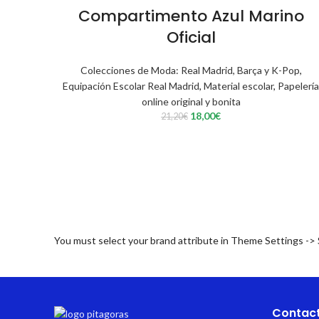
Compartimento Azul Marino
Oficial
Colecciones de Moda: Real Madrid, Barça y K-Pop
,
Equipación Escolar Real Madrid
,
Material escolar
,
Papelería
online original y bonita
El
El
18,00
€
21,20
€
precio
precio
original
actual
era:
es:
21,20€.
18,00€.
You must select your brand attribute in Theme Settings ->
Contac