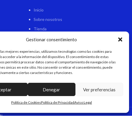
Inicio
Sobre nosotros
Tienda
Contacto
Gestionar consentimiento
 las mejores experiencias, utilizamos tecnologías como las cookies para
o acceder a la información del dispositivo. El consentimiento de estas
nos permitirá procesar datos como el comportamiento de navegación o las
ones únicas en este sitio. No consentir o retirar el consentimiento, puede
tivamente a ciertas características y funciones.
ceptar
Denegar
Ver preferencias
Política de Cookies
Política de Privacidad
Aviso Legal
AL