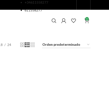
+34611558277
611558277
0
18
24