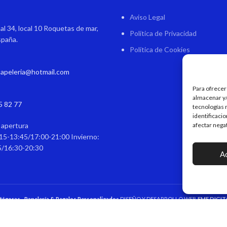
Aviso Legal
al 34, local 10 Roquetas de mar,
Política de Privacidad
spaña.
Política de Cookies
papeleria@hotmail.com
Para ofrecer
almacenar y/
5 82 77
tecnologías 
identificaci
 apertura
afectar nega
15-13:45/17:00-21:00 Invierno:
5/16:30-20:30
A
itágoras - Papelería & Regalos Personalizados
DISEÑO Y DESARROLLO WEB
EME DIGIT