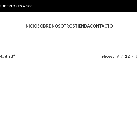
UPERIORES A 50€!
INICIO
SOBRE NOSOTROS
TIENDA
CONTACTO
Madrid”
Show
9
12