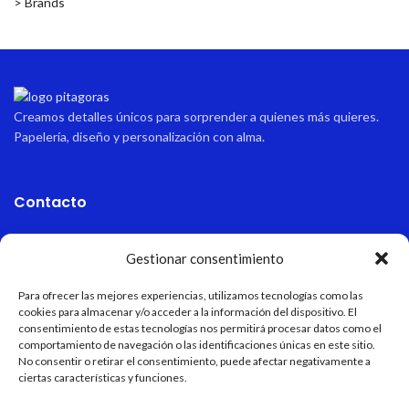
> Brands
Creamos detalles únicos para sorprender a quienes más quieres.
Papelería, diseño y personalización con alma.
Contacto
Dirección
Gestionar consentimiento
Avda sabinal 34, local 10 Roquetas de mar, Almería, España.
Para ofrecer las mejores experiencias, utilizamos tecnologías como las
Email
cookies para almacenar y/o acceder a la información del dispositivo. El
pitagoraspapeleria@hotmail.com
consentimiento de estas tecnologías nos permitirá procesar datos como el
comportamiento de navegación o las identificaciones únicas en este sitio.
Teléfono
No consentir o retirar el consentimiento, puede afectar negativamente a
+34 611 55 82 77
ciertas características y funciones.