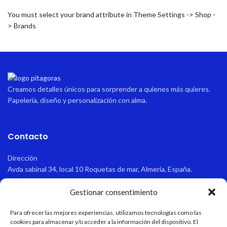
You must select your brand attribute in Theme Settings -> Shop -
> Brands
Creamos detalles únicos para sorprender a quienes más quieres.
Papelería, diseño y personalización con alma.
Contacto
Dirección
Avda sabinal 34, local 10 Roquetas de mar, Almería, España.
Email
Gestionar consentimiento
pitagoraspapeleria@hotmail.com
Para ofrecer las mejores experiencias, utilizamos tecnologías como las
cookies para almacenar y/o acceder a la información del dispositivo. El
Teléfono