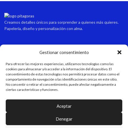
Creamos detalles únicos para sorprender a quienes más quieres.
Papelería, diseño y personalización con alma.
Contacto
Gestionar consentimiento
Dirección
Para ofrecer las mejores experiencias, utilizamos tecnologías como las
Avda sabinal 34, local 10 Roquetas de mar, Almería, España.
cookies para almacenar y/o acceder a la información del dispositivo. El
consentimiento de estas tecnologías nos permitirá procesar datos como el
Email
comportamiento de navegación o las identificaciones únicas en este sitio.
No consentir o retirar el consentimiento, puede afectar negativamente a
pitagoraspapeleria@hotmail.com
ciertas características y funciones.
Teléfono
+34 611 55 82 77
Aceptar
Horario de apertura
Denegar
Verano: 9:15-13:45/17:00-21:00 Invierno: 9:15-13:45/16:30-20:30