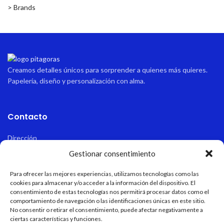
> Brands
Creamos detalles únicos para sorprender a quienes más quieres.
Papelería, diseño y personalización con alma.
Contacto
Dirección
Avda sabinal 34, local 10 Roquetas de mar, Almería, España.
Gestionar consentimiento
Email
Para ofrecer las mejores experiencias, utilizamos tecnologías como las
pitagoraspapeleria@hotmail.com
cookies para almacenar y/o acceder a la información del dispositivo. El
consentimiento de estas tecnologías nos permitirá procesar datos como el
comportamiento de navegación o las identificaciones únicas en este sitio.
Teléfono
No consentir o retirar el consentimiento, puede afectar negativamente a
+34 611 55 82 77
ciertas características y funciones.