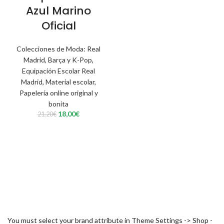
Azul Marino
Oficial
Colecciones de Moda: Real
Madrid, Barça y K-Pop
,
Equipación Escolar Real
Madrid
,
Material escolar
,
Papelería online original y
bonita
El
El
18,00
€
21,20
€
precio
precio
original
actual
era:
es:
21,20€.
18,00€.
You must select your brand attribute in Theme Settings -> Shop -