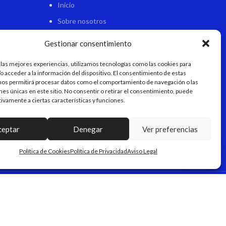
Inicio
Sobre nosotros
Tienda
Gestionar consentimiento
Contacto
 las mejores experiencias, utilizamos tecnologías como las cookies para
o acceder a la información del dispositivo. El consentimiento de estas
nos permitirá procesar datos como el comportamiento de navegación o las
ones únicas en este sitio. No consentir o retirar el consentimiento, puede
tivamente a ciertas características y funciones.
ceptar
Denegar
Ver preferencias
Política de Cookies
Política de Privacidad
Aviso Legal
AL