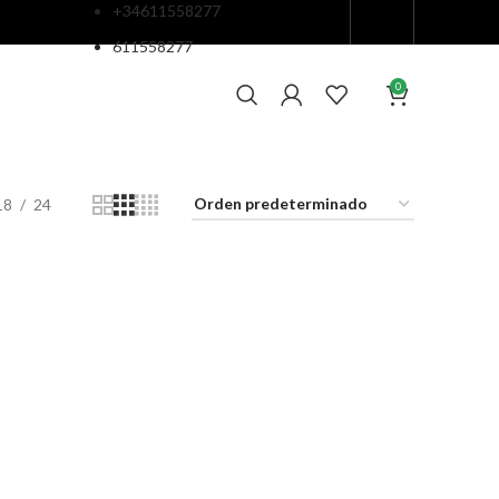
+34611558277
611558277
0
18
24