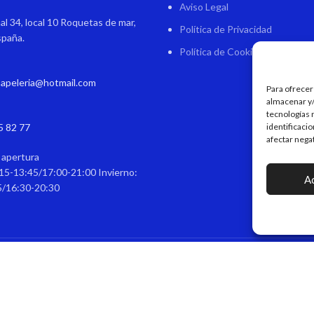
Aviso Legal
al 34, local 10 Roquetas de mar,
Política de Privacidad
spaña.
Política de Cookies
papeleria@hotmail.com
Para ofrecer
almacenar y/
tecnologías 
5 82 77
identificaci
afectar nega
 apertura
15-13:45/17:00-21:00 Invierno:
A
5/16:30-20:30
itágoras - Papelería & Regalos Personalizados
DISEÑO Y DESARROLLO WEB
EME DIGIT