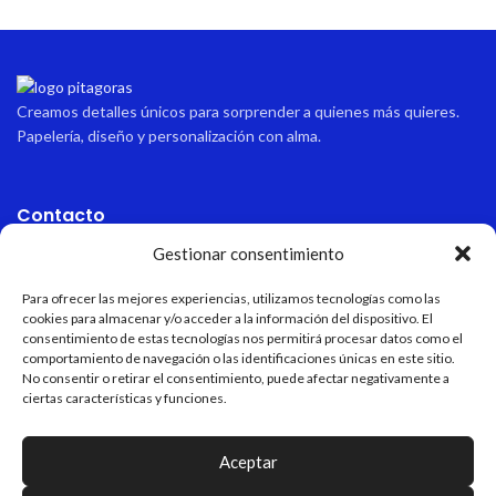
Creamos detalles únicos para sorprender a quienes más quieres.
Papelería, diseño y personalización con alma.
Contacto
Gestionar consentimiento
Dirección
Avda sabinal 34, local 10 Roquetas de mar, Almería, España.
Para ofrecer las mejores experiencias, utilizamos tecnologías como las
cookies para almacenar y/o acceder a la información del dispositivo. El
Email
consentimiento de estas tecnologías nos permitirá procesar datos como el
pitagoraspapeleria@hotmail.com
comportamiento de navegación o las identificaciones únicas en este sitio.
No consentir o retirar el consentimiento, puede afectar negativamente a
ciertas características y funciones.
Teléfono
+34 611 55 82 77
Aceptar
Horario de apertura