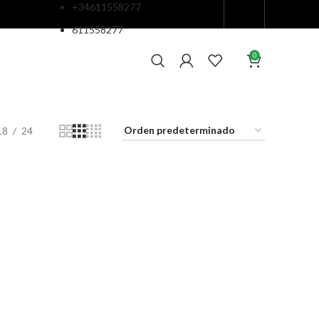
+34611558277
611558277
0
18
24