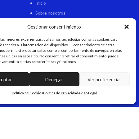
Inicio
Sobre nosotros
Tienda
Gestionar consentimiento
Contacto
 las mejores experiencias, utilizamos tecnologías como las cookies para
o acceder a la información del dispositivo. El consentimiento de estas
nos permitirá procesar datos como el comportamiento de navegación o las
ones únicas en este sitio. No consentir o retirar el consentimiento, puede
tivamente a ciertas características y funciones.
ceptar
Denegar
Ver preferencias
Política de Cookies
Política de Privacidad
Aviso Legal
AL