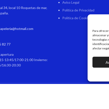
Aviso Legal
al 34, local 10 Roquetas de mar,
Política de Privacidad
spaña.
Política de Cookies
papeleria@hotmail.com
Para ofrecer
almacenar y/
tecnologías 
5 82 77
identificaci
afectar nega
 apertura
15-13:45/17:00-21:00 Invierno:
A
5/16:30-20:30
itágoras - Papelería & Regalos Personalizados
DISEÑO Y DESARROLLO WEB
EME DIGIT