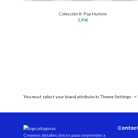
Colección K-Pop Huntrix
3,90
€
You must select your brand attribute in Theme Settings ->
Contac
Creamos detalles únicos para sorprender a