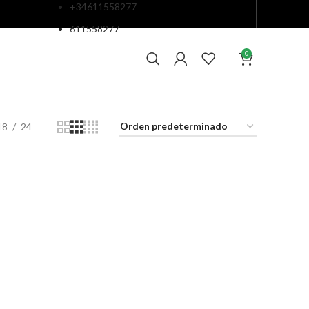
+34611558277
611558277
0
18
24