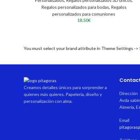
Personalizados
,
Regalos personalizados 3D únicos
,
Regalos personalizados para bodas
,
Regalos
personalizados para comuniones
18,50
€
You must select your brand attribute in Theme Settings ->
Contac
Creamos detalles únicos para sorprender a
Dirección
quienes más quieres. Papelería, diseño y
Avda sabin
personalización con alma.
Almería, E
Email
pitagoras