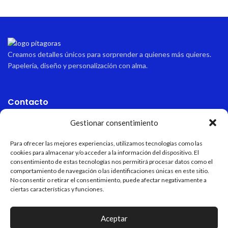
Creamos detalles únicos para sorprender a quienes más quieres.
Papelería, diseño y personalización con alma.
Contacto
Gestionar consentimiento
Dirección
Avda sabinal 34, local 10 Roquetas de mar, Almería, España.
Para ofrecer las mejores experiencias, utilizamos tecnologías como las
cookies para almacenar y/o acceder a la información del dispositivo. El
Email
consentimiento de estas tecnologías nos permitirá procesar datos como el
pitagoraspapeleria@hotmail.com
comportamiento de navegación o las identificaciones únicas en este sitio.
No consentir o retirar el consentimiento, puede afectar negativamente a
Teléfono
ciertas características y funciones.
+34 611 55 82 77
Aceptar
Horario de apertura