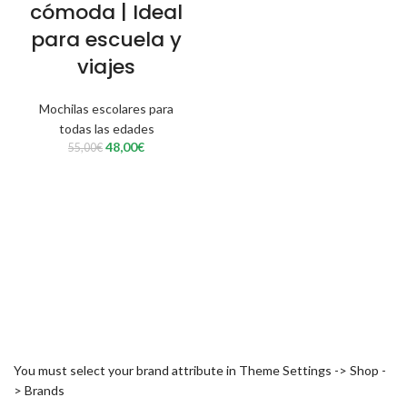
cómoda | Ideal
para escuela y
viajes
Mochilas escolares para
todas las edades
El
El
48,00
€
55,00
€
precio
precio
original
actual
era:
es:
55,00€.
48,00€.
You must select your brand attribute in Theme Settings -> Shop -
> Brands