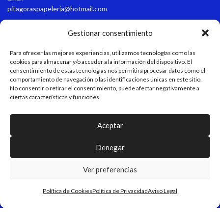
pitagoraspapeleria@hotmail.com
Teléfono
Gestionar consentimiento
+34 611 55 82 77
Para ofrecer las mejores experiencias, utilizamos tecnologías como las
Horario de apertura
cookies para almacenar y/o acceder a la información del dispositivo. El
consentimiento de estas tecnologías nos permitirá procesar datos como el
Verano: 9:15-13:45/17:00-21:00 Invierno: 9:15-13:45/16:30-20:30
comportamiento de navegación o las identificaciones únicas en este sitio.
No consentir o retirar el consentimiento, puede afectar negativamente a
ciertas características y funciones.
LEGAL
Aceptar
MAPA WEB
Denegar
Ver preferencias
Pitágoras - Papelería & Regalos Personalizados
DISEÑO Y DESARROLLO WEB
EME DIGITAL
Política de Cookies
Política de Privacidad
Aviso Legal