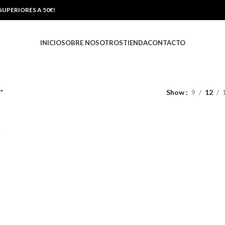
UPERIORES A 50€!
INICIO
SOBRE NOSOTROS
TIENDA
CONTACTO
”
Show
9
12