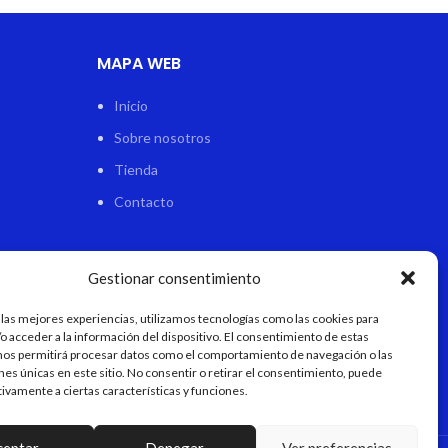
MAPA WEB
Inicio
Sobre nosotros
Tienda
Contacto
Gestionar consentimiento
 las mejores experiencias, utilizamos tecnologías como las cookies para
o acceder a la información del dispositivo. El consentimiento de estas
nos permitirá procesar datos como el comportamiento de navegación o las
ones únicas en este sitio. No consentir o retirar el consentimiento, puede
tivamente a ciertas características y funciones.
ceptar
Denegar
Ver preferencias