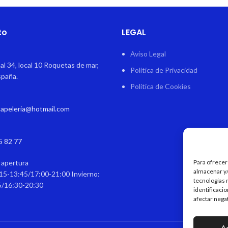
to
LEGAL
Aviso Legal
al 34, local 10 Roquetas de mar,
Política de Privacidad
spaña.
Política de Cookies
papeleria@hotmail.com
5 82 77
 apertura
Para ofrecer
almacenar y/
15-13:45/17:00-21:00 Invierno:
tecnologías 
5/16:30-20:30
identificaci
afectar nega
A