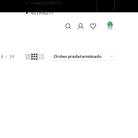
+34611558277
611558277
0
18
24