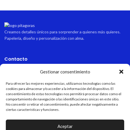
Creamos detalles únicos para sorprender a quienes más quieres.
Papelería, diseño y personalización con alma.
Contacto
Dirección
Gestionar consentimiento
Avda sabinal 34, local 10 Roquetas de mar, Almería, España.
Para ofrecer las mejores experiencias, utilizamos tecnologías como las
cookies para almacenar y/o acceder a la información del dispositivo. El
Email
consentimiento de estas tecnologías nos permitirá procesar datos como el
pitagoraspapeleria@hotmail.com
comportamiento de navegación o las identificaciones únicas en este sitio.
No consentir o retirar el consentimiento, puede afectar negativamente a
Teléfono
ciertas características y funciones.
+34 611 55 82 77
Aceptar
Horario de apertura