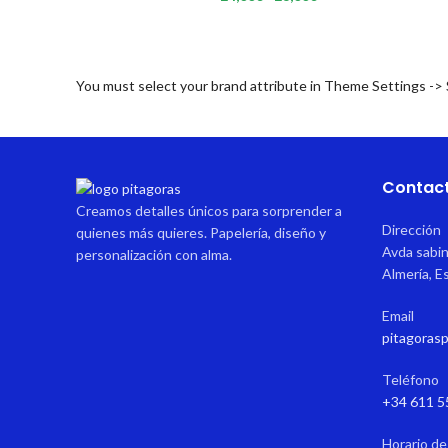
de
precios:
desde
24,00€
hasta
You must select your brand attribute in Theme Settings ->
28,00€
Contac
Creamos detalles únicos para sorprender a
Dirección
quienes más quieres. Papelería, diseño y
Avda sabin
personalización con alma.
Almería, E
Email
pitagoras
Teléfono
+34 611 5
Horario de