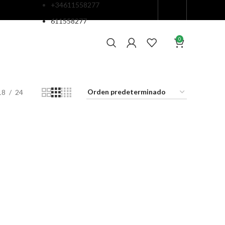
+34611558277
611558277
0
18
24