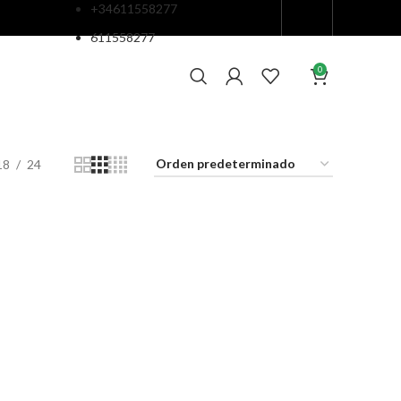
+34611558277
611558277
0
18
24