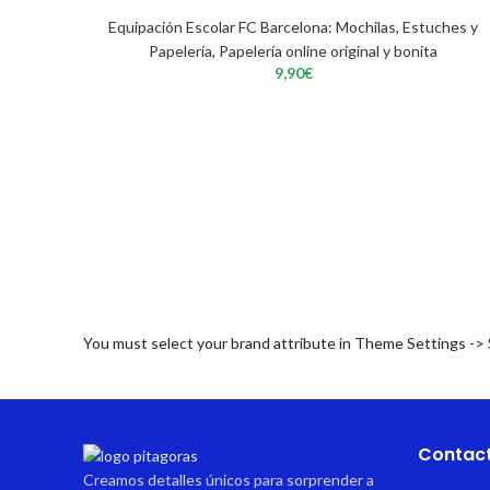
Equipación Escolar FC Barcelona: Mochilas, Estuches y
Papelería
,
Papelería online original y bonita
9,90
€
You must select your brand attribute in Theme Settings ->
Contac
Creamos detalles únicos para sorprender a