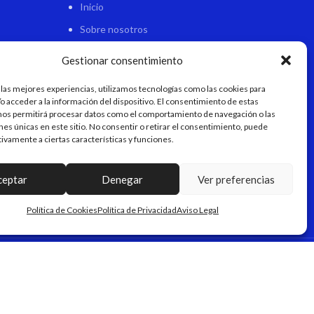
Inicio
Sobre nosotros
Tienda
Gestionar consentimiento
Contacto
 las mejores experiencias, utilizamos tecnologías como las cookies para
o acceder a la información del dispositivo. El consentimiento de estas
nos permitirá procesar datos como el comportamiento de navegación o las
ones únicas en este sitio. No consentir o retirar el consentimiento, puede
tivamente a ciertas características y funciones.
ceptar
Denegar
Ver preferencias
Política de Cookies
Política de Privacidad
Aviso Legal
AL