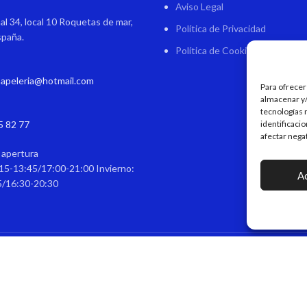
Aviso Legal
al 34, local 10 Roquetas de mar,
Política de Privacidad
spaña.
Política de Cookies
papeleria@hotmail.com
Para ofrecer
almacenar y/
tecnologías 
5 82 77
identificaci
afectar nega
 apertura
15-13:45/17:00-21:00 Invierno:
A
5/16:30-20:30
itágoras - Papelería & Regalos Personalizados
DISEÑO Y DESARROLLO WEB
EME DIGIT