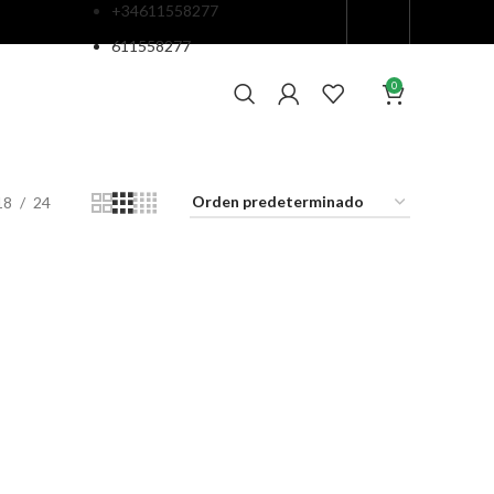
+34611558277
611558277
0
18
24