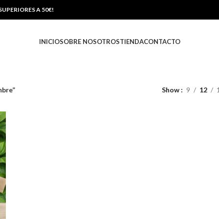
UPERIORES A 50€!
INICIO
SOBRE NOSOTROS
TIENDA
CONTACTO
mbre”
Show
9
12