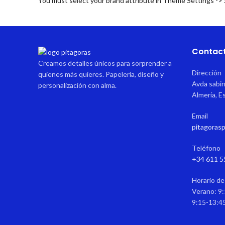
You must select your brand attribute in Theme Settings ->
Contac
Creamos detalles únicos para sorprender a
Dirección
quienes más quieres. Papelería, diseño y
Avda sabin
personalización con alma.
Almería, E
Email
pitagoras
Teléfono
+34 611 5
Horario de
Verano: 9:
9:15-13:4