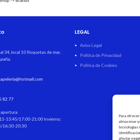
 Shop -> Brands
to
LEGAL
Aviso Legal
al 34, local 10 Roquetas de mar,
Política de Privacidad
spaña.
Política de Cookies
papeleria@hotmail.com
5 82 77
 apertura
Para ofrecer
15-13:45/17:00-21:00 Invierno:
almacenar y/
5/16:30-20:30
tecnologías 
identificaci
afectar nega