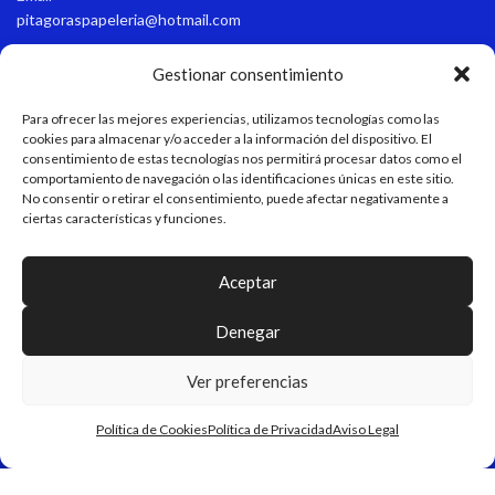
pitagoraspapeleria@hotmail.com
Teléfono
Gestionar consentimiento
+34 611 55 82 77
Para ofrecer las mejores experiencias, utilizamos tecnologías como las
Horario de apertura
cookies para almacenar y/o acceder a la información del dispositivo. El
consentimiento de estas tecnologías nos permitirá procesar datos como el
Verano: 9:15-13:45/17:00-21:00 Invierno: 9:15-13:45/16:30-20:30
comportamiento de navegación o las identificaciones únicas en este sitio.
No consentir o retirar el consentimiento, puede afectar negativamente a
ciertas características y funciones.
LEGAL
Aceptar
MAPA WEB
Denegar
Ver preferencias
Pitágoras - Papelería & Regalos Personalizados
DISEÑO Y DESARROLLO WEB
EME DIGITAL
Política de Cookies
Política de Privacidad
Aviso Legal