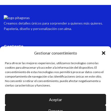
Creamos detalles únicos para sorprender a quienes más quieres.
Papelería, diseño y personalización con alma.
Contacto
Gestionar consentimiento
Dirección
Avda sabinal 34, local 10 Roquetas de mar, Almería, España.
Para ofrecer las mejores experiencias, utilizamos tecnologías como las
cookies para almacenar y/o acceder a la información del dispositivo. El
consentimiento de estas tecnologías nos permitirá procesar datos como el
Email
comportamiento de navegación o las identificaciones únicas en este sitio.
pitagoraspapeleria@hotmail.com
No consentir o retirar el consentimiento, puede afectar negativamente a
ciertas características y funciones.
Teléfono
+34 611 55 82 77
Aceptar
Horario de apertura
Verano: 9:15-13:45/17:00-21:00 Invierno: 9:15-13:45/16:30-20:30
Denegar