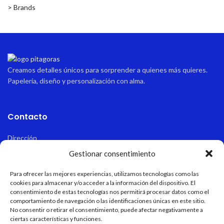
> Brands
Creamos detalles únicos para sorprender a quienes más quieres.
Papelería, diseño y personalización con alma.
Contacto
Dirección
Avda sabinal 34, local 10 Roquetas de mar, Almería, España.
Gestionar consentimiento
Email
Para ofrecer las mejores experiencias, utilizamos tecnologías como las
pitagoraspapeleria@hotmail.com
cookies para almacenar y/o acceder a la información del dispositivo. El
consentimiento de estas tecnologías nos permitirá procesar datos como el
comportamiento de navegación o las identificaciones únicas en este sitio.
Teléfono
No consentir o retirar el consentimiento, puede afectar negativamente a
+34 611 55 82 77
ciertas características y funciones.