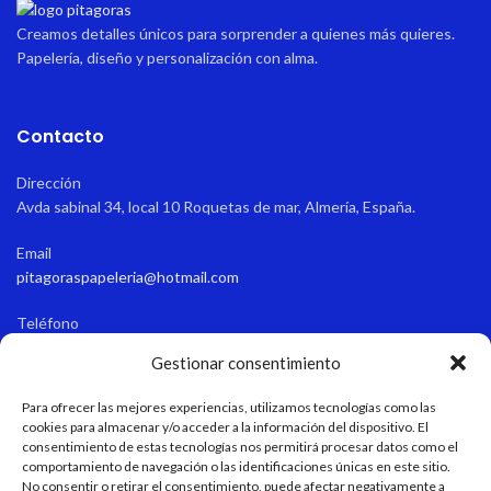
Creamos detalles únicos para sorprender a quienes más quieres.
Papelería, diseño y personalización con alma.
Contacto
Dirección
Avda sabinal 34, local 10 Roquetas de mar, Almería, España.
Email
pitagoraspapeleria@hotmail.com
Teléfono
+34 611 55 82 77
Gestionar consentimiento
Horario de apertura
Para ofrecer las mejores experiencias, utilizamos tecnologías como las
Verano: 9:15-13:45/17:00-21:00 Invierno: 9:15-13:45/16:30-20:30
cookies para almacenar y/o acceder a la información del dispositivo. El
consentimiento de estas tecnologías nos permitirá procesar datos como el
comportamiento de navegación o las identificaciones únicas en este sitio.
No consentir o retirar el consentimiento, puede afectar negativamente a