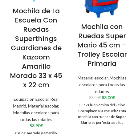
Mochila de La
Escuela Con
Mochila con
Ruedas
Ruedas Super
Superthings
Mario 45 cm –
Guardianes de
Trolley Escolar
Kazoom
Primaria
Amarillo
Morado 33 x 45
Material escolar
,
Mochilas
x 22 cm
escolares para todas las
edades
El
El
83,00
€
88,00
€
Equipación Escolar Real
precio
precio
¡Lleva la diversión del Reino
Madrid
,
Material escolar
,
original
actual
Champiñón a la escuela! Esta
Mochilas escolares para
era:
es:
mochila con ruedas de
Super
88,00€.
83,00€.
todas las edades
Mario
es perfecta para los
53,90
€
pequeños fans del fontanero más
Color: morado y amarillo
famoso del mundo. Con un