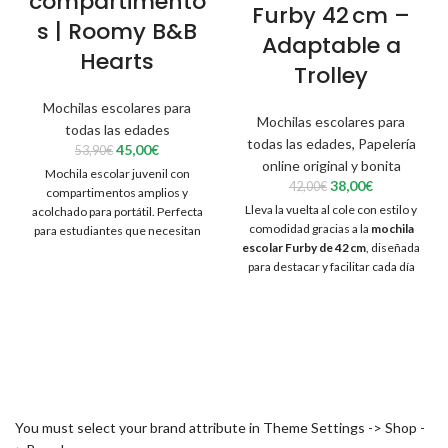
compartimento
Furby 42 cm –
s | Roomy B&B
Adaptable a
Hearts
Trolley
Mochilas escolares para
Mochilas escolares para
todas las edades
todas las edades
,
Papelería
El
El
45,00
€
53,90
€
online original y bonita
precio
precio
Mochila escolar juvenil con
original
actual
El
El
38,00
€
42,00
€
compartimentos amplios y
era:
es:
precio
precio
Lleva la vuelta al cole con estilo y
acolchado para portátil. Perfecta
53,90€.
45,00€.
original
actual
comodidad gracias a la
mochila
para estudiantes que necesitan
era:
es:
escolar Furby de 42 cm
, diseñada
organizar libros, gadgets y
42,00€.
38,00€.
para destacar y facilitar cada día
accesorios cómodamente cada
en clase. Con colores vibrantes, la
día.
ternura de Furby como
protagonista y la practicidad de
adaptarse a carrito, esta mochila
será la compañera ideal para los
más peques.
You must select your brand attribute in Theme Settings -> Shop -