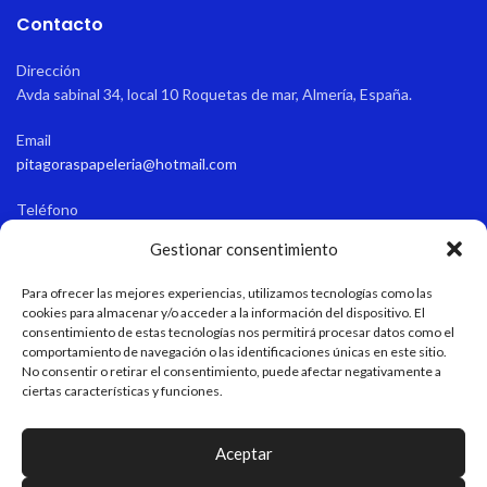
Contacto
Dirección
Avda sabinal 34, local 10 Roquetas de mar, Almería, España.
Email
pitagoraspapeleria@hotmail.com
Teléfono
+34 611 55 82 77
Gestionar consentimiento
Horario de apertura
Para ofrecer las mejores experiencias, utilizamos tecnologías como las
Verano: 9:15-13:45/17:00-21:00 Invierno: 9:15-13:45/16:30-20:30
cookies para almacenar y/o acceder a la información del dispositivo. El
consentimiento de estas tecnologías nos permitirá procesar datos como el
comportamiento de navegación o las identificaciones únicas en este sitio.
No consentir o retirar el consentimiento, puede afectar negativamente a
LEGAL
ciertas características y funciones.
MAPA WEB
Aceptar