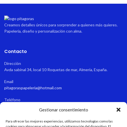
Creamos detalles únicos para sorprender a quienes más quieres.
Papelería, diseño y personalización con alma.
Contacto
Dirección
Avda sabinal 34, local 10 Roquetas de mar, Almería, España.
Email
pitagoraspapeleria@hotmail.com
Teléfono
+34 611 55 82 77
Gestionar consentimiento
Horario de apertura
Para ofrecer las mejores experiencias, utilizamos tecnologías como las
Verano: 9:15-13:45/17:00-21:00 Invierno: 9:15-13:45/16:30-20:30
cookies para almacenar y/o acceder a la información del dispositivo. El