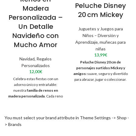
Peluche Disney
Madera
20 cm Mickey
Personalizada –
Un Detalle
Juguetes y Juegos para
Navideño con
Niños – Diversión y
Aprendizaje
,
muñecas para
Mucho Amor
niñas
13,99
€
Navidad
,
Regalos
Peluche Disney 20 cm de
Personalizados
personajes surtidos Mickey y
12,00
€
amigos:
suave, seguro y divertido
Celebra estas fiestas con un
para abrazar, jugar o coleccionar.
adorno único y entrañable:
Ideal como regalo para niños y
nuestra
familia de renos en
fans de Disney.
madera personalizada
. Cada reno
representa a un miembro de tu
familia, grabado con su nombre
para crear una pieza decorativa
You must select your brand attribute in Theme Settings -> Shop -
llena de ternura y significado.
> Brands