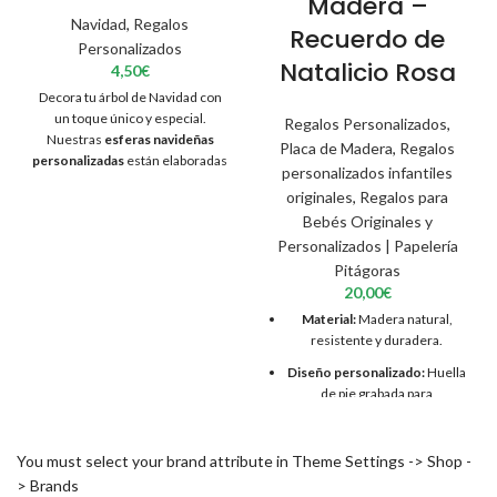
Madera –
Navidad
,
Regalos
Recuerdo de
Personalizados
Natalicio Rosa
4,50
€
Decora tu árbol de Navidad con
un toque único y especial.
Regalos Personalizados
,
Nuestras
esferas navideñas
Placa de Madera
,
Regalos
personalizadas
están elaboradas
personalizados infantiles
en
madera natural cortada con
originales
,
Regalos para
precisión
, con tu
nombre
Bebés Originales y
grabado
y un delicado
copo de
Personalizados | Papelería
nieve tallado
que simboliza la
magia de estas fechas.
Pitágoras
20,00
€
Cada pieza se completa con un
Material:
Madera natural,
lazo rojo de satén
y cuerda
resistente y duradera.
rústica para colgar fácilmente,
combinando elegancia y calidez
Diseño personalizado:
Huella
artesanal.
de pie grabada para
Perfectas para regalar a
conmemorar el nacimiento
familiares, amigos o como detalle
del bebé.
para decorar tu hogar, oficina o
You must select your brand attribute in Theme Settings -> Shop -
eventos navideños.
Color:
Rosa suave, perfecto
> Brands
para habitaciones de niña o