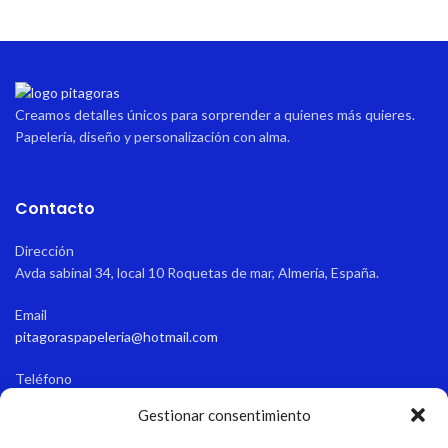
decoración temática.
Uso:
Ideal como recuerdo,
regalo para familiares, o
decoración infantil.
Tamaño práctico:
Se adapta a
Creamos detalles únicos para sorprender a quienes más quieres.
estantes, paredes o como
Papelería, diseño y personalización con alma.
parte de un marco de fotos.
Un detalle
único y lleno de
cariño
que captura la ternura
Contacto
del primer año de tu bebé,
convirtiéndolo en un
Dirección
recuerdo que durará para
siempre.
Avda sabinal 34, local 10 Roquetas de mar, Almería, España.
Email
pitagoraspapeleria@hotmail.com
Teléfono
+34 611 55 82 77
Gestionar consentimiento
Horario de apertura