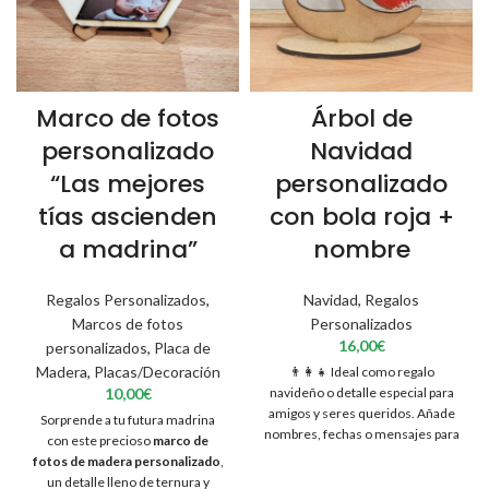
Marco de fotos
Árbol de
personalizado
Navidad
“Las mejores
personalizado
tías ascienden
con bola roja +
a madrina”
nombre
Regalos Personalizados
,
Navidad
,
Regalos
Marcos de fotos
Personalizados
16,00
€
personalizados
,
Placa de
Madera
,
Placas/Decoración
👨‍👩‍👧 Ideal como regalo
10,00
€
navideño o detalle especial para
amigos y seres queridos. Añade
Sorprende a tu futura madrina
nombres, fechas o mensajes para
con este precioso
marco de
un toque aún más personal.
fotos de madera personalizado
,
IMPORTANTE: Hay que tener en
un detalle lleno de ternura y