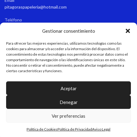
Email
pitagoraspapeleria@hotmail.com
Teléfono
+34 611 55 82 77
Gestionar consentimiento
Horario de apertura
Para ofrecer las mejores experiencias, utilizamos tecnologías como las
Verano: 9:15-13:45/17:00-21:00 Invierno: 9:15-13:45/16:30-20:30
cookies para almacenar y/o acceder a la información del dispositivo. El
consentimiento de estas tecnologías nos permitirá procesar datos como el
comportamiento de navegación o las identificaciones únicas en este sitio.
No consentir o retirar el consentimiento, puede afectar negativamente a
LEGAL
ciertas características y funciones.
MAPA WEB
Aceptar
Denegar
Pitágoras - Papelería & Regalos Personalizados
DISEÑO Y DESARROLLO WEB
EME DIGITAL
Ver preferencias
Política de Cookies
Política de Privacidad
Aviso Legal