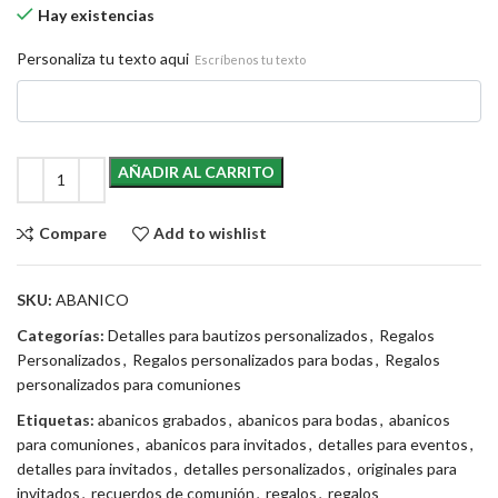
Hay existencias
Personaliza tu texto aqui
Escríbenos tu texto
AÑADIR AL CARRITO
Compare
Add to wishlist
SKU:
ABANICO
Categorías:
Detalles para bautizos personalizados
,
Regalos
Personalizados
,
Regalos personalizados para bodas
,
Regalos
personalizados para comuniones
Etiquetas:
abanicos grabados
,
abanicos para bodas
,
abanicos
para comuniones
,
abanicos para invitados
,
detalles para eventos
,
detalles para invitados
,
detalles personalizados
,
originales para
invitados
,
recuerdos de comunión
,
regalos
,
regalos