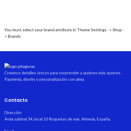
cuenta que al ser productos
emoción.
personalizados hay que
Grabado con la frase
“Las mejores
elaborarlos, por lo que el envío
tías ascienden a madrina”
, este
será de 5-7 días hábiles.
regalo es la forma perfecta de
anunciar una noticia tan especial
You must select your brand attribute in Theme Settings -> Shop -
o de agradecer su cariño.
> Brands
Incluye espacio para una
fotografía y puede personalizarse
con el nombre del bebé o niño/a,
convirtiéndose en un recuerdo
único y sentimental.
Creamos detalles únicos para sorprender a quienes más quieres.
Papelería, diseño y personalización con alma.
Contacto
Dirección
Avda sabinal 34, local 10 Roquetas de mar, Almería, España.