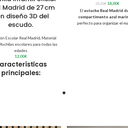
El
El
18,00
€
21,20
€
l Madrid de 27 cm
precio
prec
El
estuche Real Madrid d
original
actu
n diseño 3D del
compartimento azul mari
era:
es:
escudo.
perfecto para organizar el ma
21,20€.
18,0
escolar con estilo. Diseño oficia
espacio y cremalleras resistent
ón Escolar Real Madrid
,
Material
para seguidores del Real Ma
Mochilas escolares para todas las
edades
12,00
€
aracterísticas
principales:
to oficial del Real Madrid C.F.
eño 3D con escudo del club en
relieve
Medidas
: 27 x 22 x 10 cm
Fabricante
: SAFTA, S.A.
EAN
: 8412688596799