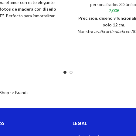
ra el amor con este elegante
personalizados 3D único
fotos de madera con diseño
7,00
€
E”
. Perfecto para inmortalizar
Precisión, diseño y funcional
 momentos más especiales, este
solo 12 cm.
combina la calidez de la madera
Nuestra
araña articulada en 3
con el toque romántico del color
pieza impresa con tecnología 
rojo.
definición, pensada para desta
por su estética realista como
ño moderno y minimalista encaja
mecánica funcional. Cada una
lquier rincón del hogar: en una
patas y articulaciones ha sido 
ería, mesita o escritorio. Es el
para moverse de forma independ
alo ideal para
San Valentín,
que permite posicionarla en d
rsarios o parejas
que quieran
posturas y escenarios.
var un bonito recuerdo juntos.
 Shop -> Brands
to
LEGAL