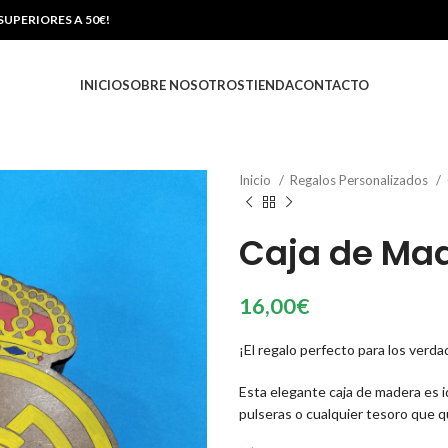
UPERIORES A 50€!
INICIO
SOBRE NOSOTROS
TIENDA
CONTACTO
Inicio
Regalos Personalizados
Caja de Mad
16,00
€
¡El regalo perfecto para los verd
Esta elegante caja de madera es i
pulseras o cualquier tesoro que 