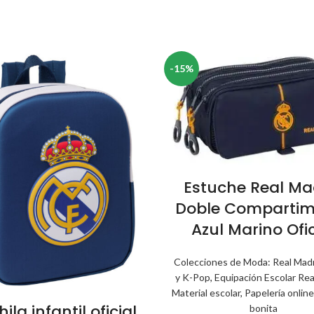
-15%
Estuche Real Ma
Doble Comparti
Azul Marino Ofic
Colecciones de Moda: Real Madr
y K-Pop
,
Equipación Escolar Rea
Material escolar
,
Papelería online 
ila infantil oficial
bonita