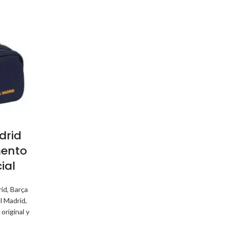
drid
mento
ial
id, Barça
l Madrid
,
original y