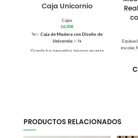
Caja Unicornio
Rea
co
Cajas
16,00
€
🦄✨
Caja de Madera con Diseño de
Equipaci
Unicornio
✨🦄
escolar
,
Guarda tus pequeños tesoros en esta
encantadora caja de madera con forma o
diseño de unicornio, ideal para niñas,
C
cumpleaños, bautizos o como un detalle
mágico para cualquier amante de los
unicornios.
Produc
Dis
PRODUCTOS RELACIONADOS