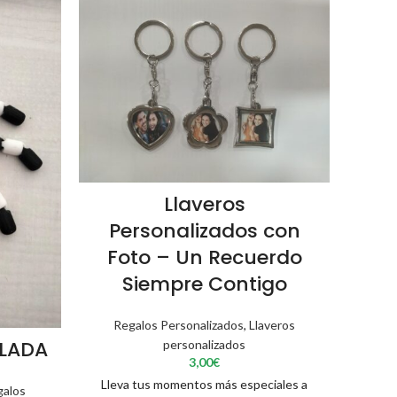
HOT
Ca
Llaveros
Pé
Personalizados con
Foto – Un Recuerdo
Re
Siempre Contigo
per
Casit
Regalos Personalizados
,
Llaveros
perfec
ULADA
personalizados
hac
3,00
€
infa
Lleva tus momentos más especiales a
galos