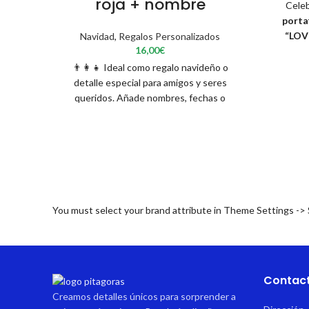
roja + nombre
Celeb
porta
“LOV
Navidad
,
Regalos Personalizados
16,00
€
vuestros
marco 
👨‍👩‍👧 Ideal como regalo navideño o
natural 
detalle especial para amigos y seres
queridos. Añade nombres, fechas o
mensajes para un toque aún más
Su dise
personal. IMPORTANTE: Hay que tener
en cua
en cuenta que al ser productos
estant
personalizados hay que elaborarlos, por lo
reg
que el envío será de 5-7 días hábiles.
anive
conser
You must select your brand attribute in Theme Settings ->
Contac
Creamos detalles únicos para sorprender a