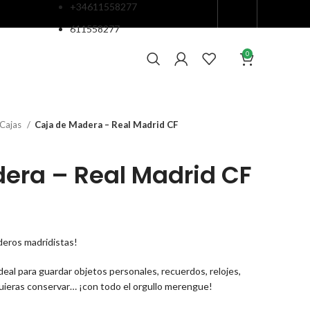
+34611558277
611558277
0
Cajas
Caja de Madera – Real Madrid CF
era – Real Madrid CF
aderos madridistas!
deal para guardar objetos personales, recuerdos, relojes,
quieras conservar… ¡con todo el orgullo merengue!