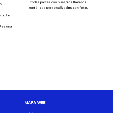
todas partes con nuestros
llaveros
s
metálicos personalizados con foto
.
Disponibles en varios diseños
idad en
encantadores (corazón, flor y marco
cuadrado), estos llaveros son el regalo
D
es una
perfecto para parejas, amistades,
de alta
familiares o para ti mismo.
car tanto
 por su
 de sus
diseñada
iente, lo
iversas
MAPA WEB