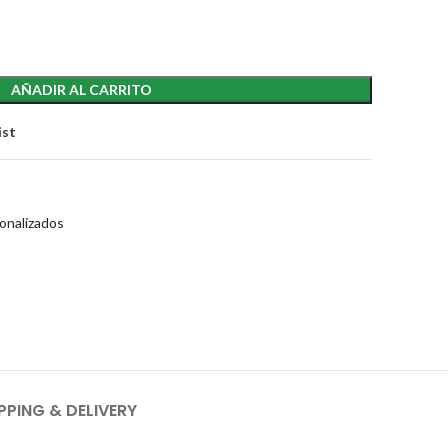
AÑADIR AL CARRITO
ist
onalizados
PPING & DELIVERY