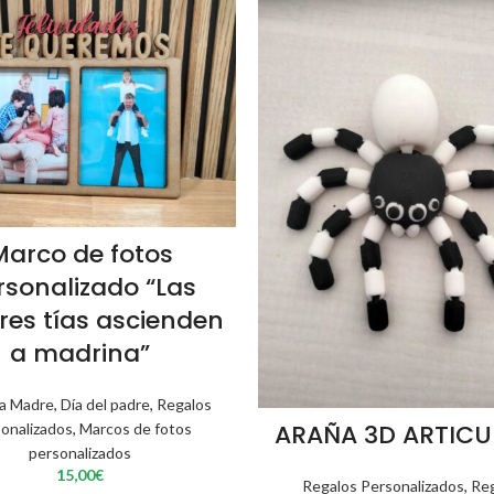
Marco de fotos
rsonalizado “Las
res tías ascienden
a madrina”
la Madre
,
Día del padre
,
Regalos
ARAÑA 3D ARTIC
onalizados
,
Marcos de fotos
personalizados
15,00
€
Regalos Personalizados
,
Re