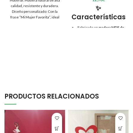
Material: Madera natural de alta
calidad, resistente y duradera.
✨
Diseño personalizado: Con la
Características
frase “Mi Mujer Favorita”, ideal
para regalos
Fabricado en
madera MDF de
alta calidad
.
Grabado con la frase
“Feliz
cumpleaños”
y diseño de
globos de colores.
Sistema de cuerda y pinzas
para sujetar fácilmente la foto.
Incluye soporte para colocar
sobre mesas, estanterías o
escritorios.
PRODUCTOS RELACIONADOS
Tamaño ideal para destacar en
cualquier espacio.