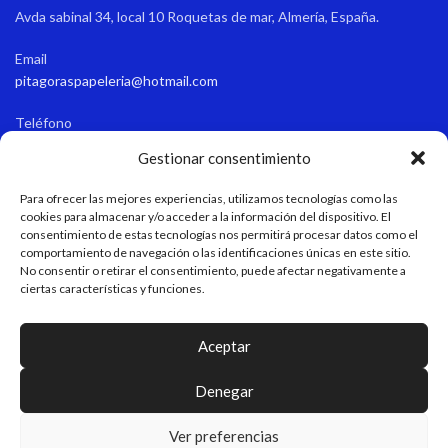
Avda sabinal 34, local 10 Roquetas de mar, Almería, España.
Email
pitagoraspapeleria@hotmail.com
Teléfono
+34 611 55 82 77
Gestionar consentimiento
Horario de apertura
Para ofrecer las mejores experiencias, utilizamos tecnologías como las
Verano: 9:15-13:45/17:00-21:00 Invierno: 9:15-13:45/16:30-20:30
cookies para almacenar y/o acceder a la información del dispositivo. El
consentimiento de estas tecnologías nos permitirá procesar datos como el
comportamiento de navegación o las identificaciones únicas en este sitio.
No consentir o retirar el consentimiento, puede afectar negativamente a
LEGAL
ciertas características y funciones.
MAPA WEB
Aceptar
Denegar
Pitágoras - Papelería & Regalos Personalizados
DISEÑO Y DESARROLLO WEB
EME DIGITAL
Ver preferencias