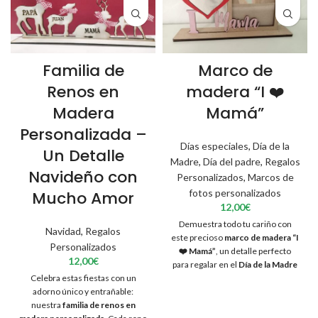
Familia de
Marco de
Renos en
madera “I ❤️
Madera
Mamá”
Personalizada –
Días especiales
,
Día de la
Un Detalle
Madre
,
Día del padre
,
Regalos
Navideño con
Personalizados
,
Marcos de
fotos personalizados
Mucho Amor
12,00
€
Demuestra todo tu cariño con
Navidad
,
Regalos
este precioso
marco de madera “I
Personalizados
❤️ Mamá”
, un detalle perfecto
12,00
€
para regalar en el
Día de la Madre
Celebra estas fiestas con un
o en cualquier momento del año.
adorno único y entrañable:
Su diseño combina la calidez de la
nuestra
familia de renos en
madera con un bonito
corazón en