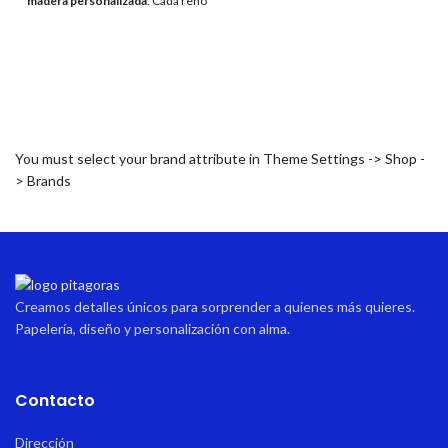
madera personalizada
. Cada reno
relieve o grabado
, creando una
representa a un miembro de tu
pieza tierna y decorativa que
familia, grabado con su nombre
simboliza amor y agradecimiento.
para crear una pieza decorativa
Ideal para colocar una foto
llena de ternura y significado.
especial entre madre e hijo/a y
convertirla en un recuerdo para
toda la vida.
You must select your brand attribute in Theme Settings -> Shop -
> Brands
Creamos detalles únicos para sorprender a quienes más quieres.
Papelería, diseño y personalización con alma.
Contacto
Dirección