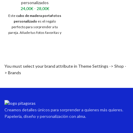
personalizados
hecho a mano bajo pedido. Cada
Rango
24,00
€
-
28,00
€
pieza se fabrica de forma
de
Este
cubo de madera portafotos
artesanal tras recibir tu compra,
precios:
personalizado
es el regalo
cuidando cada detalle.
desde
perfecto para sorprender a tu
24,00€
pareja. Añade tus fotos favoritas y
hasta
una frase especial para crear un
28,00€
detalle único, romántico y lleno
de emoción.
You must select your brand attribute in Theme Settings -> Shop -
> Brands
Creamos detalles únicos para sorprender a quienes más quieres.
Papelería, diseño y personalización con alma.