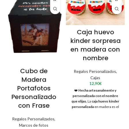
Caja huevo
kinder sorpresa
en madera con
nombre
Cubo de
Regalos Personalizados
,
Cajas
Madera
12,90
€
Portafotos
❤️
Hecha artesanalmente y
Personalizado
personalizada con el nombre
que elijas.
La
caja huevo kinder
con Frase
personalizada
en madera es el
regalo perfecto para sorprender
con un detalle original, ideal para
Regalos Personalizados
,
cumpleaños, Pascua o eventos
Marcos de fotos
infantiles. Este producto está