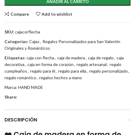
AÑADIR AL CARRITO
Compare
Add to wishlist
SKU:
cajacorflecha
Categorías:
Cajas
,
Regalos Personalizados para San Valentín
Originales y Románticos
Etiquetas:
caja con flecha
,
caja de madera
,
caja de regalo
,
caja
decorativa
,
caja en forma de corazón
,
regalo artesanal
,
regalo
cumpleaños
,
regalo para él
,
regalo para ella
,
regalo personalizado
,
regalo romántico
,
regalos hechos a mano
Marca:
HAND MADE
Share:
DESCRIPCIÓN
❤️ Caja de madera en forma de