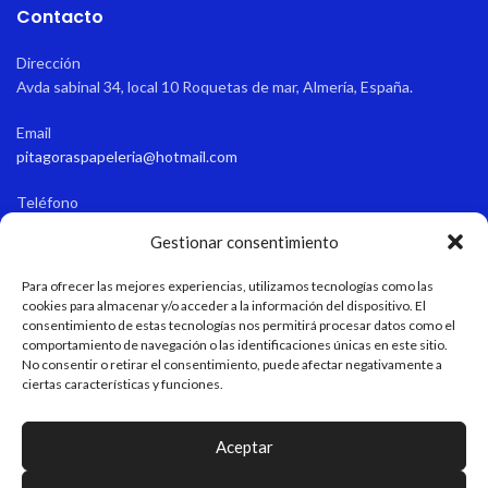
Contacto
Dirección
Avda sabinal 34, local 10 Roquetas de mar, Almería, España.
Email
pitagoraspapeleria@hotmail.com
Teléfono
+34 611 55 82 77
Gestionar consentimiento
Horario de apertura
Para ofrecer las mejores experiencias, utilizamos tecnologías como las
Verano: 9:15-13:45/17:00-21:00 Invierno: 9:15-13:45/16:30-20:30
cookies para almacenar y/o acceder a la información del dispositivo. El
consentimiento de estas tecnologías nos permitirá procesar datos como el
comportamiento de navegación o las identificaciones únicas en este sitio.
No consentir o retirar el consentimiento, puede afectar negativamente a
LEGAL
ciertas características y funciones.
MAPA WEB
Aceptar